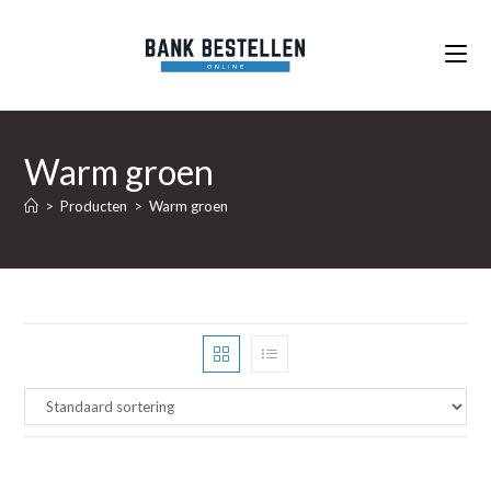
Ga
naar
inhoud
Warm groen
>
Producten
>
Warm groen