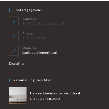
Contactgegevens
Address:
Jol 17 41 (alleen op afspraak)
Phone:
+31647299285
Website:
bankbestellenonline.nl
Disclaimer
Recente Blog Berichten
De geschiedenis van de zitbank
MEI 9, 2023
/
0 REACTIES