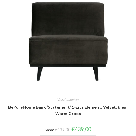
Vierzitsbanken
BePureHome Bank ‘Statement’ 1-zits Element, Velvet, kleur
Warm Groen
Oorspronkelijke
Huidige
€
439,00
€
439,00
Vanaf
prijs
prijs