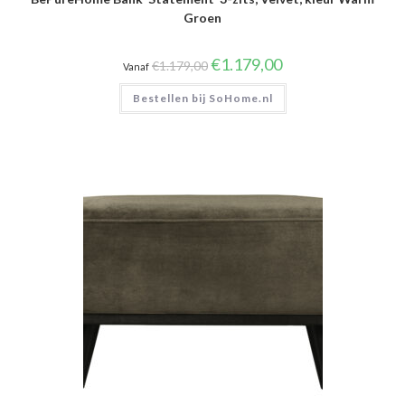
Groen
Oorspronkelijke
Huidige
€
1.179,00
€
1.179,00
Vanaf
prijs
prijs
was:
is:
Bestellen bij SoHome.nl
€1.179,00.
€1.179,00.