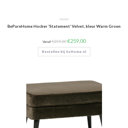
Hocker
BePureHome Hocker ‘Statement’ Velvet, kleur Warm Groen
Oorspronkelijke
Huidige
€
259,00
€
259,00
Vanaf
prijs
prijs
was:
is:
Bestellen bij SoHome.nl
€259,00.
€259,00.