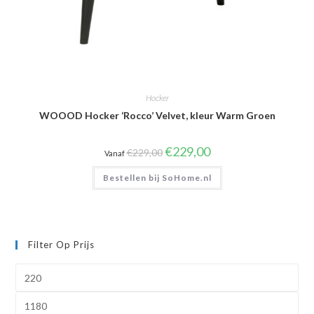
Hocker
WOOOD Hocker ‘Rocco’ Velvet, kleur Warm Groen
Oorspronkelijke
Huidige
€
229,00
€
229,00
Vanaf
prijs
prijs
was:
is:
Bestellen bij SoHome.nl
€229,00.
€229,00.
Filter Op Prijs
Min.
prijs
Max.
prijs