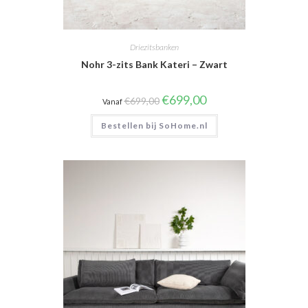
Driezitsbanken
Nohr 3-zits Bank Kateri – Zwart
Oorspronkelijke
Huidige
€
699,00
€
699,00
Vanaf
prijs
prijs
was:
is:
Bestellen bij SoHome.nl
€699,00.
€699,00.