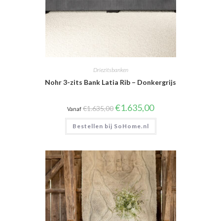
Driezitsbanken
Nohr 3-zits Bank Latia Rib – Donkergrijs
Oorspronkelijke
Huidige
€
1.635,00
€
1.635,00
Vanaf
prijs
prijs
was:
is:
Bestellen bij SoHome.nl
€1.635,00.
€1.635,00.