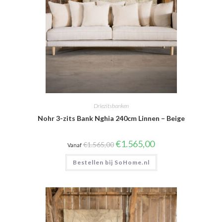
Driezitsbanken
Nohr 3-zits Bank Nghia 240cm Linnen – Beige
Oorspronkelijke
Huidige
€
1.565,00
€
1.565,00
Vanaf
prijs
prijs
was:
is:
Bestellen bij SoHome.nl
€1.565,00.
€1.565,00.