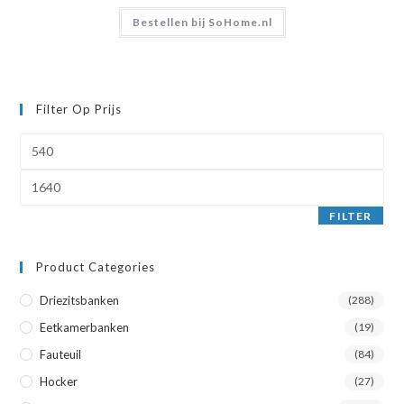
was:
is:
Bestellen bij SoHome.nl
€1.639,00.
€1.639,00.
Filter Op Prijs
Min.
prijs
Max.
prijs
FILTER
Product Categories
Driezitsbanken
(288)
Eetkamerbanken
(19)
Fauteuil
(84)
Hocker
(27)