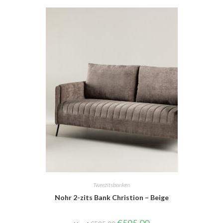
Tweezitsbanken
Nohr 2-zits Bank Christion – Beige
Oorspronkelijke
Huidige