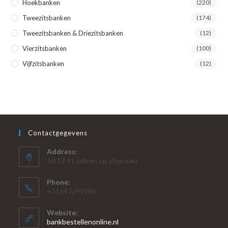
Hoekbanken
(220)
Tweezitsbanken
(174)
Tweezitsbanken & Driezitsbanken
(12)
Vierzitsbanken
(100)
Vijfzitsbanken
(12)
Contactgegevens
Address:
Jol 17 41 (alleen op afspraak)
Phone:
+31647299285
Website:
bankbestellenonline.nl