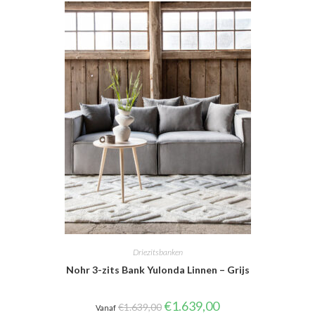
Driezitsbanken
Nohr 3-zits Bank Yulonda Linnen – Grijs
Oorspronkelijke
Huidige
€
1.639,00
€
1.639,00
Vanaf
prijs
prijs