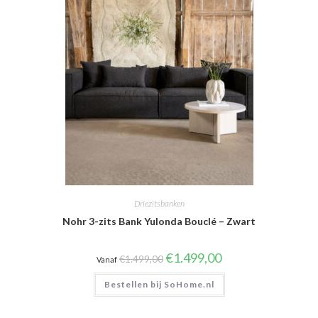
Driezitsbanken
Nohr 3-zits Bank Yulonda Bouclé – Zwart
Oorspronkelijke
Huidige
€
1.499,00
€
1.499,00
Vanaf
prijs
prijs
was:
is:
Bestellen bij SoHome.nl
€1.499,00.
€1.499,00.