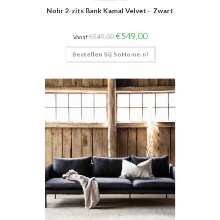
Nohr 2-zits Bank Kamal Velvet – Zwart
Oorspronkelijke
Huidige
€
549,00
€
549,00
Vanaf
prijs
prijs
was:
is:
Bestellen bij SoHome.nl
€549,00.
€549,00.