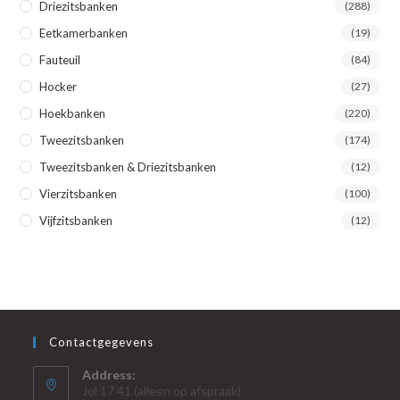
Driezitsbanken
(288)
Eetkamerbanken
(19)
Fauteuil
(84)
Hocker
(27)
Hoekbanken
(220)
Tweezitsbanken
(174)
Tweezitsbanken & Driezitsbanken
(12)
Vierzitsbanken
(100)
Vijfzitsbanken
(12)
Contactgegevens
Address:
Jol 17 41 (alleen op afspraak)