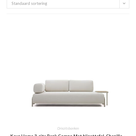
Standaard sortering
Driezitsbanken
Kave Home 3-zits Bank Compo Met bijzettafel, Chenille –