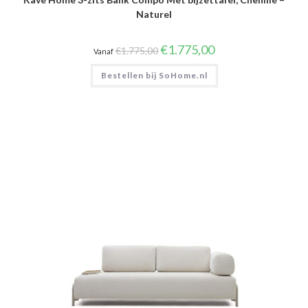
Naturel
Oorspronkelijke
Huidige
€
1.775,00
€
1.775,00
Vanaf
prijs
prijs
was:
is:
Bestellen bij SoHome.nl
€1.775,00.
€1.775,00.