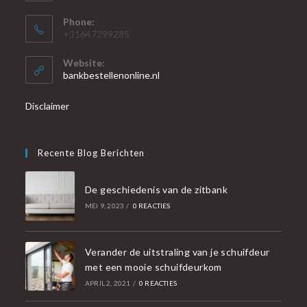
Phone:
+31647299285
Website:
bankbestellenonline.nl
Disclaimer
Recente Blog Berichten
De geschiedenis van de zitbank
MEI 9, 2023
/
0 REACTIES
Verander de uitstraling van je schuifdeur
met een mooie schuifdeurkom
APRIL 2, 2021
/
0 REACTIES