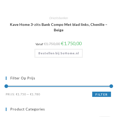
Driezitsbanken
Kave Home 3-zits Bank Compo Met blad links, Chenille –
Beige
Oorspronkelijke
Huidige
€
1.750,00
€
1.750,00
Vanaf
prijs
prijs
was:
is:
Bestellen bij SoHome.nl
€1.750,00.
€1.750,00.
Filter Op Prijs
Min.
Max.
PRIJS:
€1.750
—
€1.780
FILTER
prijs
prijs
Product Categories