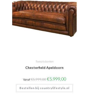
Tweezitsbanken
Chesterfield Apeldoorn
Oorspronkelijke
Huidige
€
5.999,00
€
5.999,00
Vanaf
prijs
prijs
was:
is:
Bestellen bij countrylifestyle.nl
€5.999,00.
€5.999,00.