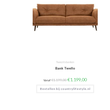
Tweezitsbanken
Bank Twello
Oorspronkelijke
Huidige
€
1.199,00
€
1.199,00
Vanaf
prijs
prijs
was:
is:
Bestellen bij countrylifestyle.nl
€1.199,00.
€1.199,00.