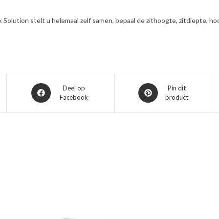
Solution stelt u helemaal zelf samen, bepaal de zithoogte, zitdiepte, ho
Opent
Opent
Deel op
Pin dit
Facebook
product
in
in
een
een
nieuw
nieuw
venster
venster