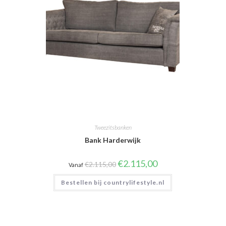
Tweezitsbanken
Bank Harderwijk
Oorspronkelijke
Huidige
€
2.115,00
€
2.115,00
Vanaf
prijs
prijs
was:
is:
Bestellen bij countrylifestyle.nl
€2.115,00.
€2.115,00.