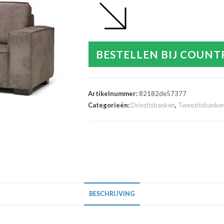
BESTELLEN BIJ COUNT
Artikelnummer:
82182de57377
Categorieën:
Driezitsbanken
,
Tweezitsbanke
BESCHRIJVING