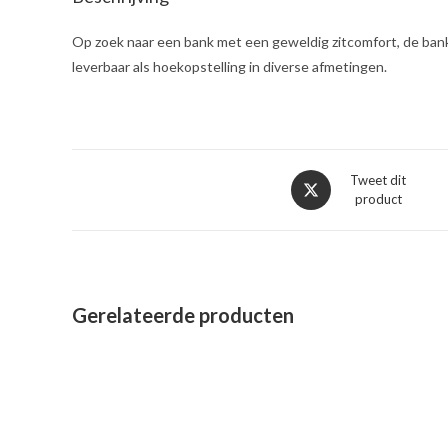
Op zoek naar een bank met een geweldig zitcomfort, de bank 
leverbaar als hoekopstelling in diverse afmetingen.
Opent
Tweet dit
product
in
een
nieuw
venster
Gerelateerde producten