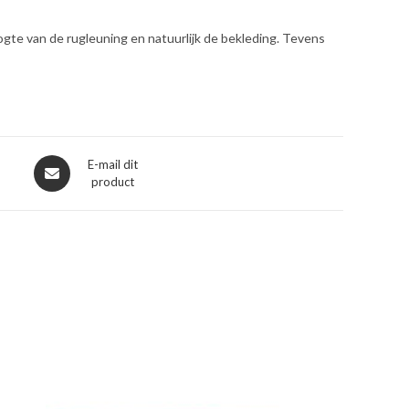
ogte van de rugleuning en natuurlijk de bekleding. Tevens
Opent
E-mail dit
product
in
een
nieuw
venster