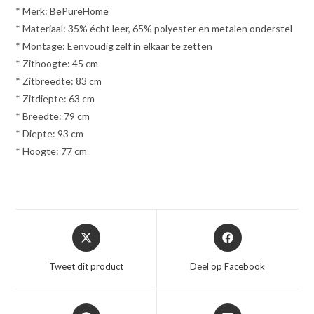
* Merk: BePureHome
* Materiaal: 35% écht leer, 65% polyester en metalen onderstel
* Montage: Eenvoudig zelf in elkaar te zetten
* Zithoogte: 45 cm
* Zitbreedte: 83 cm
* Zitdiepte: 63 cm
* Breedte: 79 cm
* Diepte: 93 cm
* Hoogte: 77 cm
Opent
Opent
in
in
een
een
Tweet dit product
Deel op Facebook
nieuw
nieuw
venster
venster
Opent
Opent