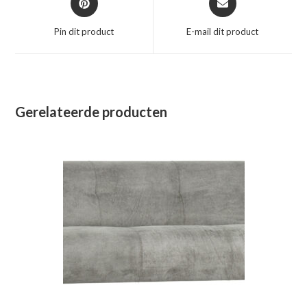
in
in
een
een
Pin dit product
E-mail dit product
nieuw
nieuw
venster
venster
Gerelateerde producten