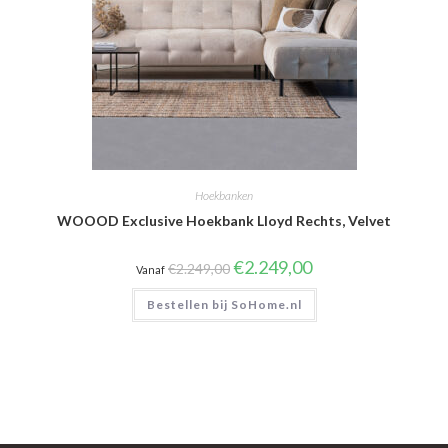
Hoekbanken
WOOOD Exclusive Hoekbank Lloyd Rechts, Velvet
Oorspronkelijke
Huidige
€
2.249,00
€
2.249,00
Vanaf
prijs
prijs
was:
is:
Bestellen bij SoHome.nl
€2.249,00.
€2.249,00.