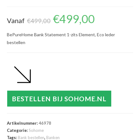
€
499,00
Oorspronkelijke
Huidige
Vanaf
prijs
prijs
€
499,00
was:
is:
€499,00.
€499,00.
BePureHome Bank Statement 1-zits Element, Eco leder
bestellen
BESTELLEN BIJ SOHOME.NL
Artikelnummer:
46978
Categorie:
Sohome
Tags:
Bank bestellen
,
Banken