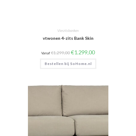
Vierzitsbanken
vtwonen 4-zits Bank Skin
Oorspronkelijke
Huidige
€
1.299,00
€
1.299,00
Vanaf
prijs
prijs
was:
is:
Bestellen bij SoHome.nl
€1.299,00.
€1.299,00.