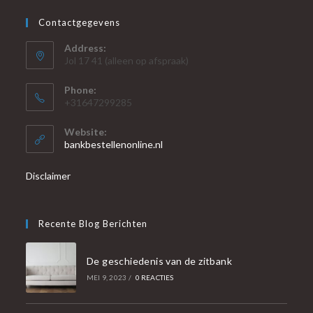
Contactgegevens
Address:
Jol 17 41 (alleen op afspraak)
Phone:
+31647299285
Website:
bankbestellenonline.nl
Disclaimer
Recente Blog Berichten
De geschiedenis van de zitbank
MEI 9, 2023
/
0 REACTIES