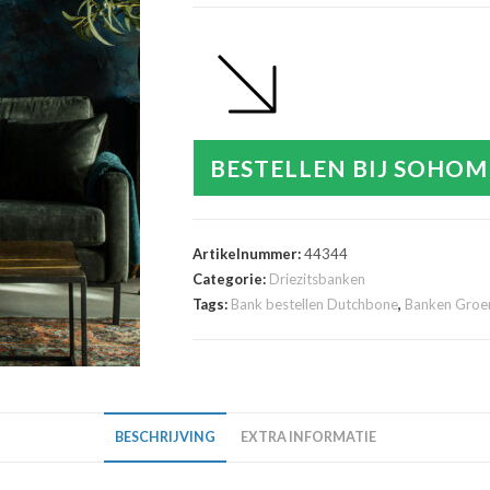
BESTELLEN BIJ SOHOM
Artikelnummer:
44344
Categorie:
Driezitsbanken
Tags:
Bank bestellen Dutchbone
,
Banken Groe
BESCHRIJVING
EXTRA INFORMATIE