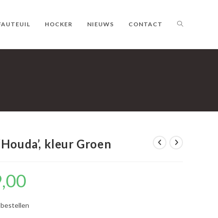
TOGGLE
FAUTEUIL
HOCKER
NIEUWS
CONTACT
WEBSITE
ZOEKEN
‘Houda’, kleur Groen
9,00
Huidige
prijs
is:
€1.399,00.
 bestellen