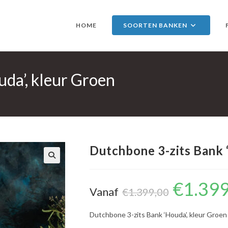
HOME
SOORTEN BANKEN
da’, kleur Groen
Dutchbone 3-zits Bank 
🔍
€
1.39
Oorspronkelijke
Vanaf
prijs
€
1.399,00
was:
€1.399,00.
Dutchbone 3-zits Bank ‘Houda’, kleur Groen