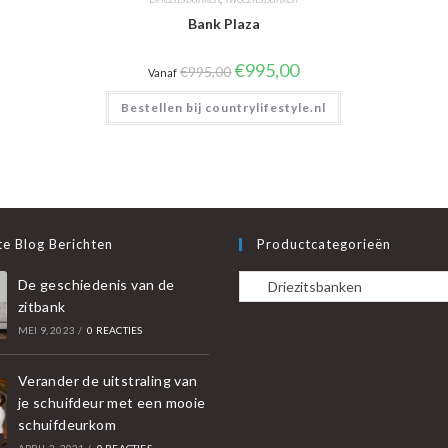
Bank Plaza
Oorspronkelijke
Huidige
€
995,00
€
995,00
Vanaf
prijs
prijs
was:
is:
Bestellen bij countrylifestyle.nl
€995,00.
€995,00.
e Blog Berichten
Productcategorieën
De geschiedenis van de
zitbank
MEI 9, 2023
/
0 REACTIES
Verander de uitstraling van
je schuifdeur met een mooie
schuifdeurkom
APRIL 2, 2021
/
0 REACTIES