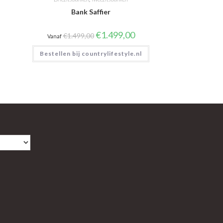
Bank Saffier
Oorspronkelijke
Huidige
€
1.499,00
€
1.499,00
Vanaf
prijs
prijs
was:
is:
Bestellen bij countrylifestyle.nl
€1.499,00.
€1.499,00.