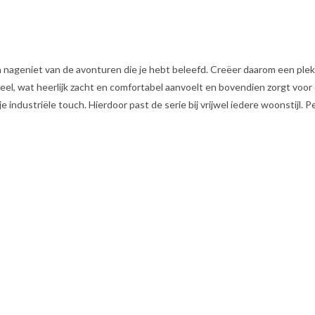
 en nageniet van de avonturen die je hebt beleefd. Creëer daarom een p
weel, wat heerlijk zacht en comfortabel aanvoelt en bovendien zorgt voo
industriële touch. Hierdoor past de serie bij vrijwel iedere woonstijl. P