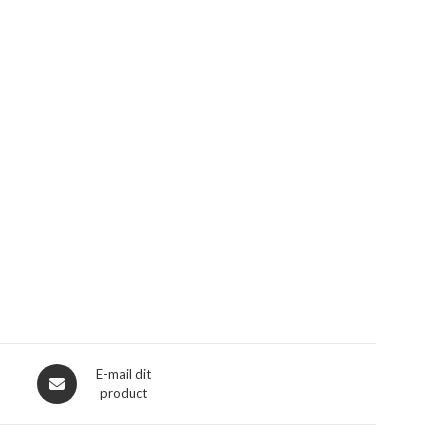
Opent
E-mail dit
product
in
een
nieuw