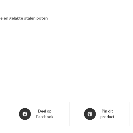
e en gelakte stalen poten
Opent
Opent
Deel op
Pin dit
Facebook
product
in
in
een
een
nieuw
nieuw