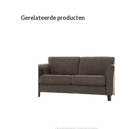
venster
Gerelateerde producten
Driezitsbanken
,
Tweezitsbanken