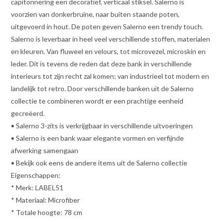
capitonnering een decoratief, verticaal stiksel. Salerno is
voorzien van donkerbruine, naar buiten staande poten,
uitgevoerd in hout. De poten geven Salerno een trendy touch.
Salerno is leverbaar in heel veel verschillende stoffen, materialen
en kleuren. Van fluweel en velours, tot microvezel, microskin en
leder. Dit is tevens de reden dat deze bank in verschillende
interieurs tot zijn recht zal komen; van industrieel tot modern en
landelijk tot retro. Door verschillende banken uit de Salerno
collectie te combineren wordt er een prachtige eenheid
gecreëerd.
• Salerno 3-zits is verkrijgbaar in verschillende uitvoeringen
• Salerno is een bank waar elegante vormen en verfijnde
afwerking samengaan
• Bekijk ook eens de andere items uit de Salerno collectie
Eigenschappen:
* Merk: LABEL51
* Materiaal: Microfiber
* Totale hoogte: 78 cm