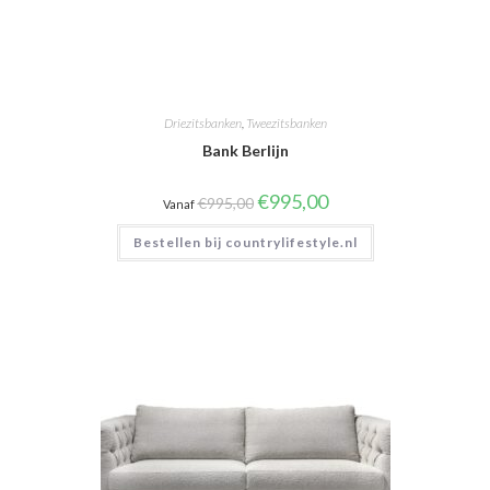
Driezitsbanken
,
Tweezitsbanken
Bank Berlijn
Oorspronkelijke
Huidige
€
995,00
€
995,00
Vanaf
prijs
prijs
was:
is:
Bestellen bij countrylifestyle.nl
€995,00.
€995,00.