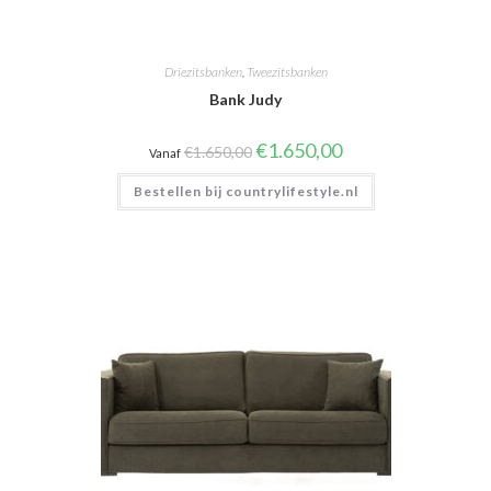
Driezitsbanken
,
Tweezitsbanken
Bank Judy
Oorspronkelijke
Huidige
€
1.650,00
€
1.650,00
Vanaf
prijs
prijs
was:
is:
Bestellen bij countrylifestyle.nl
€1.650,00.
€1.650,00.