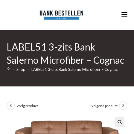
Ga
naar
inhoud
LABEL51 3-zits Bank
Salerno Microfiber – Cognac
>
Shop
>
LABEL51 3-zits Bank Salerno Microfiber – Cognac
Vorig product
Volgend product
🔍