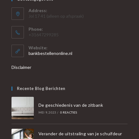
Address:
Jol 17 41 (alleen op afspraak)
Phone:
+31647299285
Website:
bankbestellenonline.nl
Disclaimer
Recente Blog Berichten
De geschiedenis van de zitbank
MEI 9, 2023
/
0 REACTIES
Verander de uitstraling van je schuifdeur