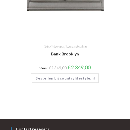
Driezitsbanken
,
Tweezitsbanken
Bank Brooklyn
Oorspronkelijke
Huidige
€
2.349,00
€
2.349,00
Vanaf
prijs
prijs
was:
is:
Bestellen bij countrylifestyle.nl
€2.349,00.
€2.349,00.
Contactgegevens