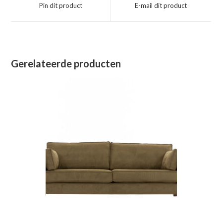
een
een
Pin dit product
E-mail dit product
nieuw
nieuw
venster
venster
Gerelateerde producten