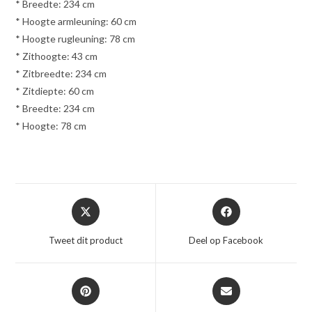
* Breedte: 234 cm
* Hoogte armleuning: 60 cm
* Hoogte rugleuning: 78 cm
* Zithoogte: 43 cm
* Zitbreedte: 234 cm
* Zitdiepte: 60 cm
* Breedte: 234 cm
* Hoogte: 78 cm
Opent
Opent
in
in
een
een
Tweet dit product
Deel op Facebook
nieuw
nieuw
venster
venster
Opent
Opent
in
in