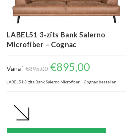
LABEL51 3-zits Bank Salerno
Microfiber – Cognac
€
895,00
Oorspronkelijke
Huidige
Vanaf
prijs
prijs
€
895,00
was:
is:
€895,00.
€895,00.
LABEL51 3-zits Bank Salerno Microfiber – Cognac bestellen