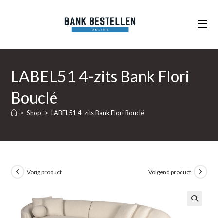
Ga
naar
inhoud
LABEL51 4-zits Bank Flori
Bouclé
>
Shop
>
LABEL51 4-zits Bank Flori Bouclé
Vorig product
Volgend product
🔍