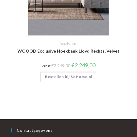
Hoekbanken
WOOOD Exclusive Hoekbank Lloyd Rechts, Velvet
Oorspronkelijke
Huidige
€
2.249,00
€
2.249,00
Vanaf
prijs
prijs
was:
is:
Bestellen bij SoHome.nl
€2.249,00.
€2.249,00.
Contactgegevens