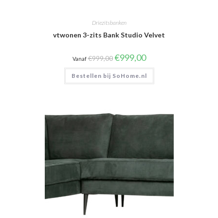
Driezitsbanken
vtwonen 3-zits Bank Studio Velvet
Oorspronkelijke
Huidige
€
999,00
€
999,00
Vanaf
prijs
prijs
was:
is:
Bestellen bij SoHome.nl
€999,00.
€999,00.