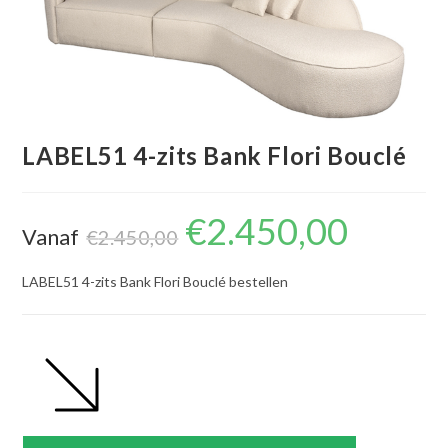
LABEL51 4-zits Bank Flori Bouclé
€
2.450,00
Oorspronkelijke
Huidige
Vanaf
prijs
prijs
€
2.450,00
was:
is:
€2.450,00.
€2.450,00.
LABEL51 4-zits Bank Flori Bouclé bestellen