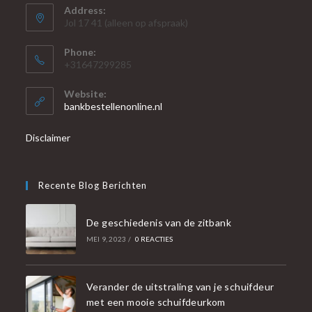
Address:
Jol 17 41 (alleen op afspraak)
Phone:
+31647299285
Website:
bankbestellenonline.nl
Disclaimer
Recente Blog Berichten
De geschiedenis van de zitbank
MEI 9, 2023
/
0 REACTIES
Verander de uitstraling van je schuifdeur
met een mooie schuifdeurkom