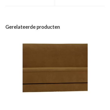
nieuw
nieuw
venster
venster
Gerelateerde producten