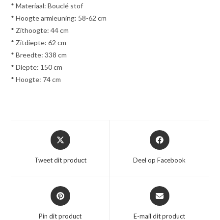
* Materiaal: Bouclé stof
* Hoogte armleuning: 58-62 cm
* Zithoogte: 44 cm
* Zitdiepte: 62 cm
* Breedte: 338 cm
* Diepte: 150 cm
* Hoogte: 74 cm
Opent
Opent
in
in
een
een
Tweet dit product
Deel op Facebook
nieuw
nieuw
venster
venster
Opent
Opent
in
in
een
een
Pin dit product
E-mail dit product