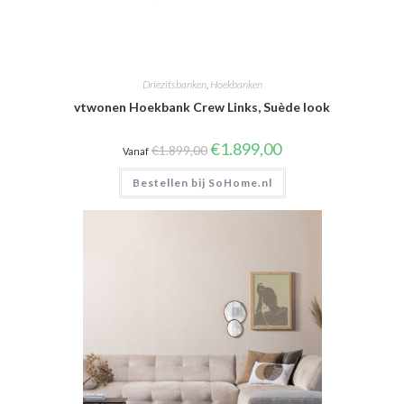
Driezitsbanken
,
Hoekbanken
vtwonen Hoekbank Crew Links, Suède look
Oorspronkelijke
Huidige
€
1.899,00
€
1.899,00
Vanaf
prijs
prijs
was:
is:
Bestellen bij SoHome.nl
€1.899,00.
€1.899,00.