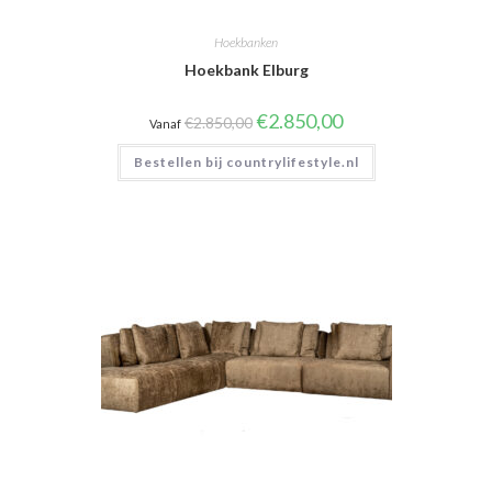
Hoekbanken
Hoekbank Elburg
Oorspronkelijke
Huidige
€
2.850,00
€
2.850,00
Vanaf
prijs
prijs
was:
is:
Bestellen bij countrylifestyle.nl
€2.850,00.
€2.850,00.