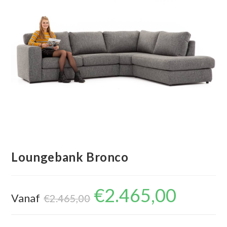
Loungebank Bronco
€
2.465,00
Oorspronkelijke
Huidige
Vanaf
prijs
prijs
€
2.465,00
was:
is:
€2.465,00.
€2.465,00.