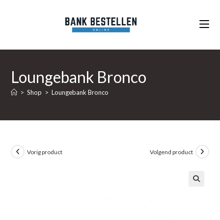
Ga
naar
inhoud
Loungebank Bronco
>
Shop
>
Loungebank Bronco
Vorig product
Volgend product
🔍