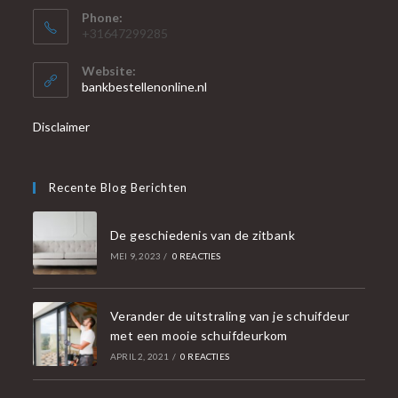
Phone:
+31647299285
Website:
bankbestellenonline.nl
Disclaimer
Recente Blog Berichten
De geschiedenis van de zitbank
MEI 9, 2023
/
0 REACTIES
Verander de uitstraling van je schuifdeur
met een mooie schuifdeurkom
APRIL 2, 2021
/
0 REACTIES