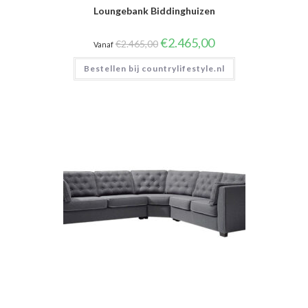
Loungebank Biddinghuizen
Oorspronkelijke
Huidige
€
2.465,00
€
2.465,00
Vanaf
prijs
prijs
was:
is:
Bestellen bij countrylifestyle.nl
€2.465,00.
€2.465,00.