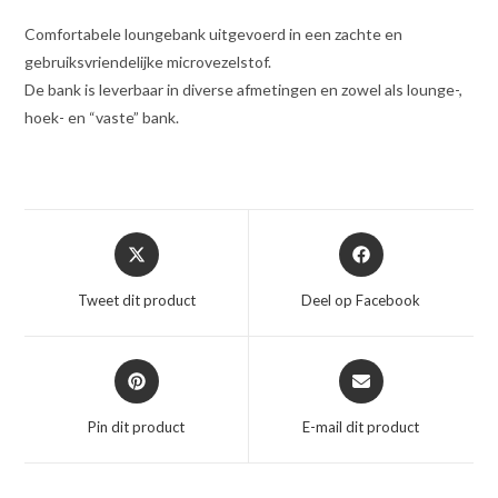
Comfortabele loungebank uitgevoerd in een zachte en
gebruiksvriendelijke microvezelstof.
De bank is leverbaar in diverse afmetingen en zowel als lounge-,
hoek- en “vaste” bank.
Opent
Opent
in
in
een
een
Tweet dit product
Deel op Facebook
nieuw
nieuw
venster
venster
Opent
Opent
in
in
een
een
Pin dit product
E-mail dit product
nieuw
nieuw
venster
venster