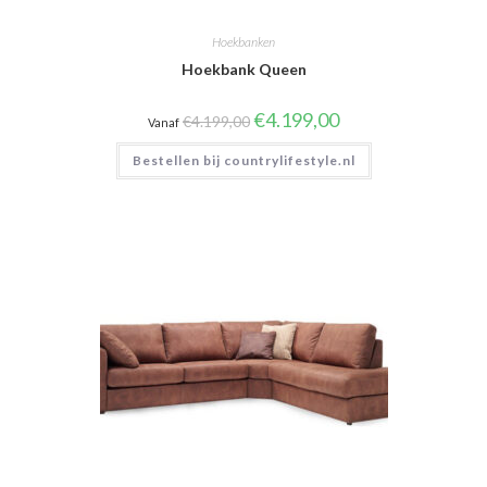
Hoekbanken
Hoekbank Queen
Oorspronkelijke
Huidige
€
4.199,00
€
4.199,00
Vanaf
prijs
prijs
was:
is:
Bestellen bij countrylifestyle.nl
€4.199,00.
€4.199,00.