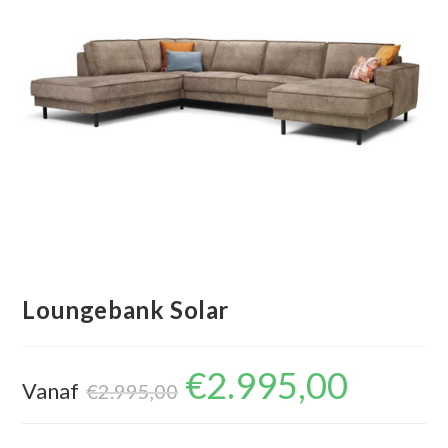
Loungebank Solar
€
2.995,00
Oorspronkelijke
Huidige
Vanaf
prijs
prijs
€
2.995,00
was:
is:
€2.995,00.
€2.995,00.