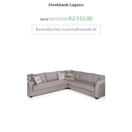
Hoekbank Lugano
Oorspronkelijke
Huidige
€
2.515,00
€
2.515,00
Vanaf
prijs
prijs
was:
is:
Bestellen bij countrylifestyle.nl
€2.515,00.
€2.515,00.