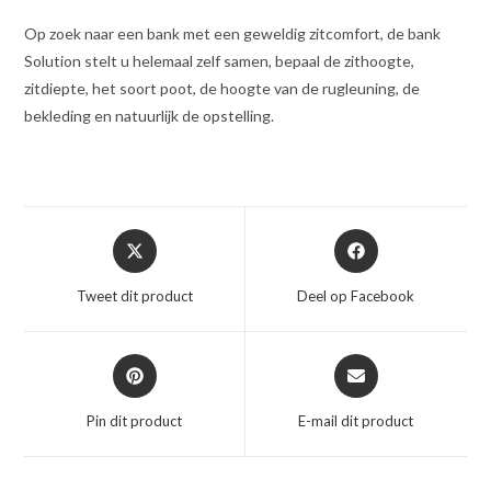
Op zoek naar een bank met een geweldig zitcomfort, de bank
Solution stelt u helemaal zelf samen, bepaal de zithoogte,
zitdiepte, het soort poot, de hoogte van de rugleuning, de
bekleding en natuurlijk de opstelling.
Opent
Opent
in
in
een
een
Tweet dit product
Deel op Facebook
nieuw
nieuw
venster
venster
Opent
Opent
in
in
een
een
Pin dit product
E-mail dit product
nieuw
nieuw
venster
venster