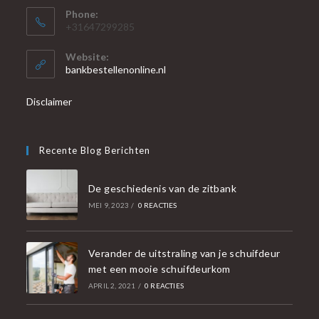
Phone:
+31647299285
Website:
bankbestellenonline.nl
Disclaimer
Recente Blog Berichten
De geschiedenis van de zitbank
MEI 9, 2023
/
0 REACTIES
Verander de uitstraling van je schuifdeur
met een mooie schuifdeurkom
APRIL 2, 2021
/
0 REACTIES