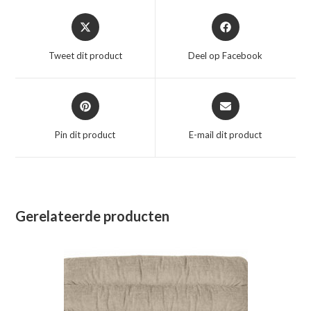
Opent
Opent
in
in
een
een
Tweet dit product
Deel op Facebook
nieuw
nieuw
venster
venster
Opent
Opent
in
in
een
een
Pin dit product
E-mail dit product
nieuw
nieuw
venster
venster
Gerelateerde producten