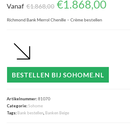
€
1.868,00
Oorspronkelijke
Huidige
Vanaf
prijs
prijs
€
1.868,00
was:
is:
€1.868,00.
€1.868,00.
Richmond Bank Merrol Chenille – Crème bestellen
BESTELLEN BIJ SOHOME.NL
Artikelnummer:
81070
Categorie:
Sohome
Tags:
Bank bestellen
,
Banken Beige