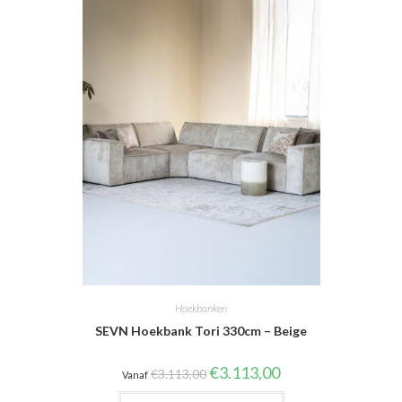
Hoekbanken
SEVN Hoekbank Tori 330cm – Beige
Oorspronkelijke
Huidige
€
3.113,00
€
3.113,00
Vanaf
prijs
prijs
was:
is: