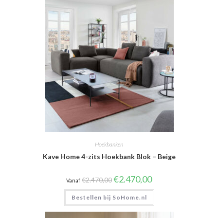
Hoekbanken
Kave Home 4-zits Hoekbank Blok – Beige
Oorspronkelijke
Huidige
€
2.470,00
€
2.470,00
Vanaf
prijs
prijs
was:
is:
Bestellen bij SoHome.nl
€2.470,00.
€2.470,00.