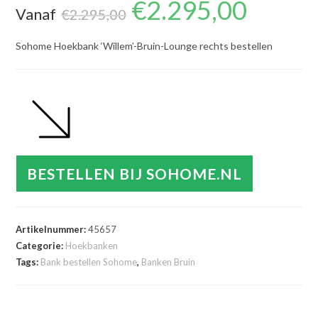
€
2.295,00
Oorspronkelijke
Huidige
Vanaf
prijs
prijs
€
2.295,00
was:
is:
€2.295,00.
€2.295,00.
Sohome Hoekbank ‘Willem’-Bruin-Lounge rechts bestellen
BESTELLEN BIJ SOHOME.NL
Artikelnummer:
45657
Categorie:
Hoekbanken
Tags:
Bank bestellen Sohome
,
Banken Bruin