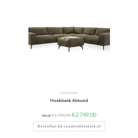
Hoekbanken
Hoekbank Almond
Oorspronkelijke
Huidige
€
2.749,00
€
2.749,00
Vanaf
prijs
prijs
was:
is:
Bestellen bij countrylifestyle.nl
€2.749,00.
€2.749,00.