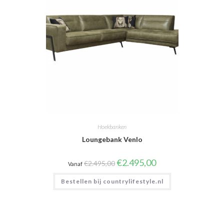
Hoekbanken
Loungebank Venlo
Oorspronkelijke
Huidige
€
2.495,00
€
2.495,00
Vanaf
prijs
prijs
was:
is:
Bestellen bij countrylifestyle.nl
€2.495,00.
€2.495,00.