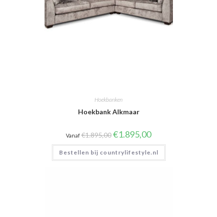
Hoekbanken
Hoekbank Alkmaar
Oorspronkelijke
Huidige
€
1.895,00
€
1.895,00
Vanaf
prijs
prijs
was:
is:
Bestellen bij countrylifestyle.nl
€1.895,00.
€1.895,00.