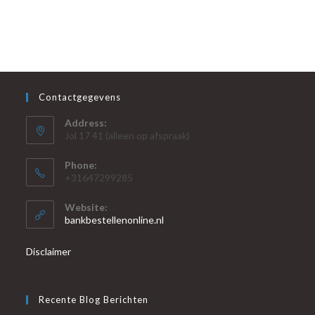
Contactgegevens
Address:
Jol 17 41 (alleen op afspraak)
Phone:
+31647299285
Website:
bankbestellenonline.nl
Disclaimer
Recente Blog Berichten