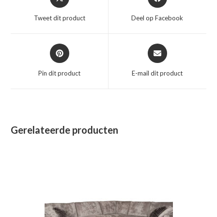
in
in
een
een
Tweet dit product
Deel op Facebook
nieuw
nieuw
venster
venster
Opent
Opent
in
in
een
een
Pin dit product
E-mail dit product
nieuw
nieuw
venster
venster
Gerelateerde producten