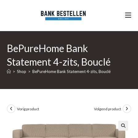
Ga
naar
inhoud
BePureHome Bank
Statement 4-zits, Bouclé
>
Shop
>
BePureHome Bank Statement 4-zits, Bouclé
Vorig product
Volgend product
🔍