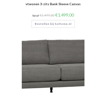
vtwonen 3-zits Bank Sleeve Canvas
Oorspronkelijke
Huidige
€
1.499,00
€
1.499,00
Vanaf
prijs
prijs
was:
is:
Bestellen bij SoHome.nl
€1.499,00.
€1.499,00.