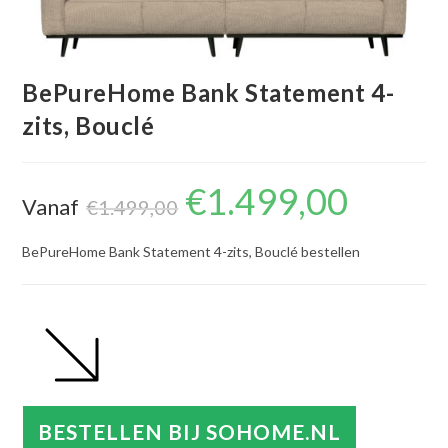
BePureHome Bank Statement 4-
zits, Bouclé
€
1.499,00
Oorspronkelijke
Huidige
Vanaf
prijs
prijs
€
1.499,00
was:
is:
€1.499,00.
€1.499,00.
BePureHome Bank Statement 4-zits, Bouclé bestellen
BESTELLEN BIJ SOHOME.NL