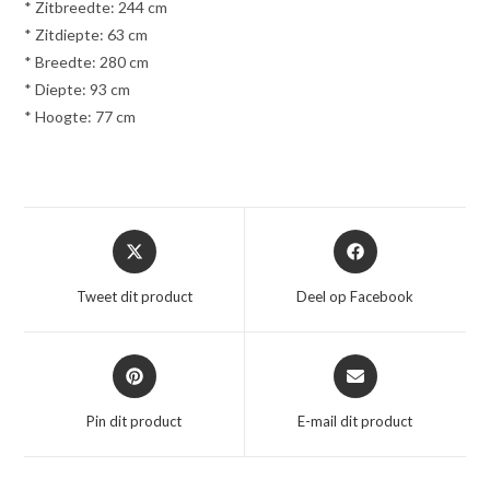
* Zitbreedte: 244 cm
* Zitdiepte: 63 cm
* Breedte: 280 cm
* Diepte: 93 cm
* Hoogte: 77 cm
Opent
Opent
in
in
een
een
Tweet dit product
Deel op Facebook
nieuw
nieuw
venster
venster
Opent
Opent
in
in
een
een
Pin dit product
E-mail dit product
nieuw
nieuw
venster
venster