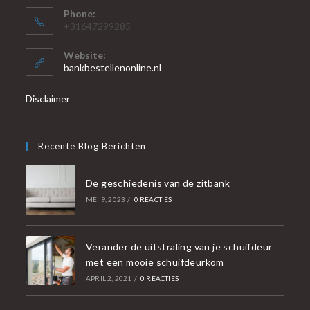
Phone:
+31647299285
Website:
bankbestellenonline.nl
Disclaimer
Recente Blog Berichten
De geschiedenis van de zitbank
MEI 9, 2023
/
0 REACTIES
Verander de uitstraling van je schuifdeur
met een mooie schuifdeurkom
APRIL 2, 2021
/
0 REACTIES