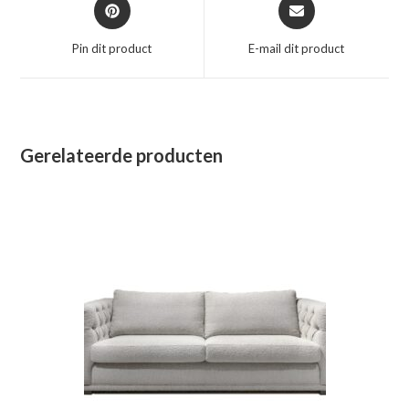
Opent
Opent
in
in
een
een
Pin dit product
E-mail dit product
nieuw
nieuw
venster
venster
Gerelateerde producten