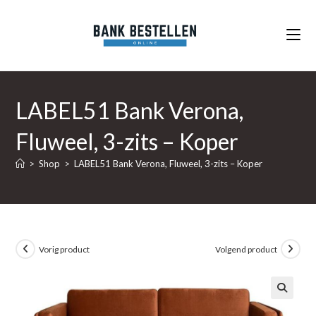
Ga
naar
inhoud
LABEL51 Bank Verona,
Fluweel, 3-zits – Koper
>
Shop
>
LABEL51 Bank Verona, Fluweel, 3-zits – Koper
Vorig product
Volgend product
🔍