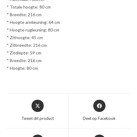
* Totale hoogte: 80 cm
* Breedte: 216 cm
* Hoogte armleuning: 64 cm
* Hoogte rugleuning: 80 cm
* Zithoogte: 45 cm
* Zitbreedte: 216 cm
* Zitdiepte: 59 cm
* Breedte: 216 cm
* Hoogte: 80 cm
Opent
Opent
in
in
een
een
Tweet dit product
Deel op Facebook
nieuw
nieuw
venster
venster