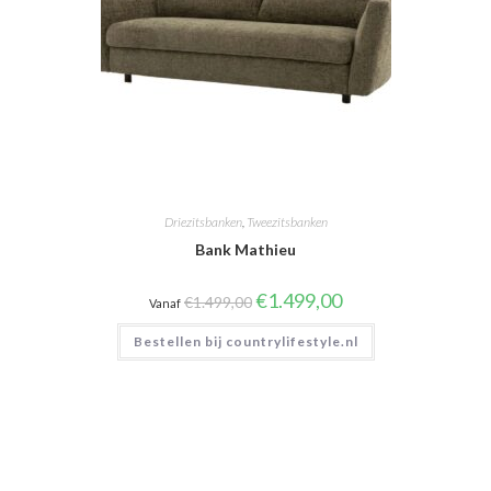
Driezitsbanken
,
Tweezitsbanken
Bank Mathieu
Oorspronkelijke
Huidige
€
1.499,00
€
1.499,00
Vanaf
prijs
prijs
was:
is:
Bestellen bij countrylifestyle.nl
€1.499,00.
€1.499,00.