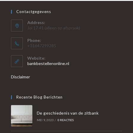
Contactgegevens
Address:
Jol 17 41 (alleen op afspraak)
Phone:
+31647299285
Website:
bankbestellenonline.nl
Disclaimer
Recente Blog Berichten
De geschiedenis van de zitbank
MEI 9, 2023
/
0 REACTIES