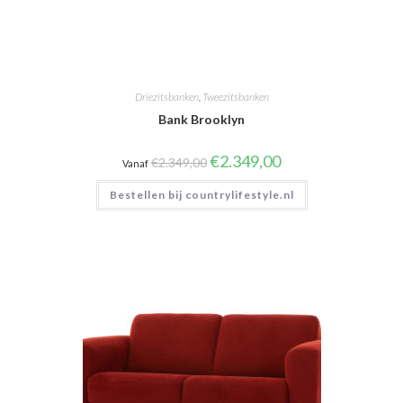
Driezitsbanken
,
Tweezitsbanken
Bank Brooklyn
Oorspronkelijke
Huidige
€
2.349,00
€
2.349,00
Vanaf
prijs
prijs
was:
is:
Bestellen bij countrylifestyle.nl
€2.349,00.
€2.349,00.