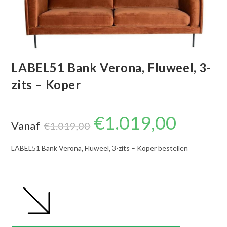
LABEL51 Bank Verona, Fluweel, 3-
zits – Koper
€
1.019,00
Oorspronkelijke
Huidige
Vanaf
prijs
prijs
€
1.019,00
was:
is:
€1.019,00.
€1.019,00.
LABEL51 Bank Verona, Fluweel, 3-zits – Koper bestellen