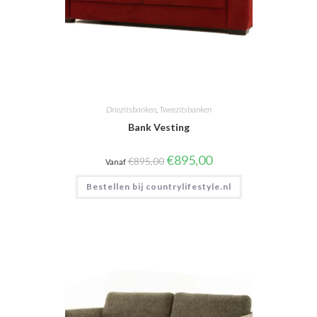
Driezitsbanken
,
Tweezitsbanken
Bank Vesting
Oorspronkelijke
Huidige
€
895,00
€
895,00
Vanaf
prijs
prijs
was:
is:
Bestellen bij countrylifestyle.nl
€895,00.
€895,00.